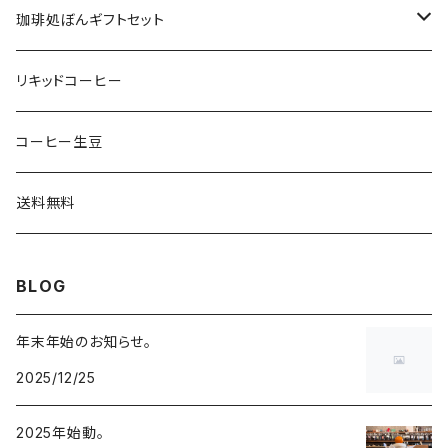
珈琲処ぼんオリジナルブレンド
珈琲処ぼんギフトセット
スペシャルティコーヒー
coffee1056bon GIFT BOX
リキッドコーヒー
オリジナルブレンド
Tシャツ
珈琲処ぼんセレクト
コーヒー生豆
スマホケース
400gまとめてセット
送料無料
BLOG
年末年始のお知らせ。
2025/12/25
2025年始動。