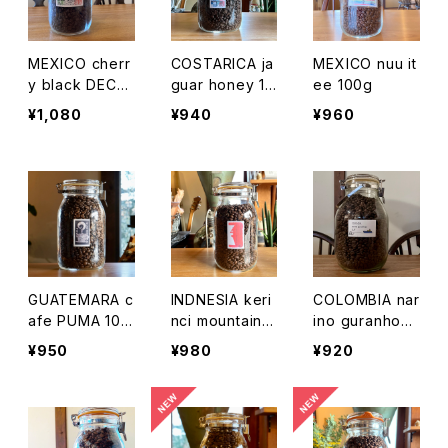
MEXICO cherr
COSTARICA ja
MEXICO nuu it
y black DECA
guar honey 10
ee 100g
F 100g
0g
¥1,080
¥940
¥960
GUATEMARA c
INDNESIA keri
COLOMBIA nar
afe PUMA 100
nci mountain 1
ino guranhoya
g
00g
SUP 100g
¥950
¥980
¥920