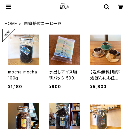
HOME
自家焙煎コーヒー豆
mocha mocha
水出しアイス珈
【送料無料】珈琲
100g
琲パック 500ml
処ぼんにお任せ
×2P入
コーヒー豆200
¥1,180
¥900
¥5,800
g×3種詰め合わ
せBOX