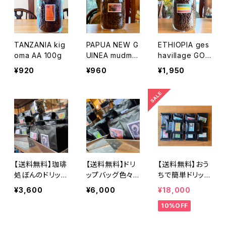
TANZANIA kig
PAPUA NEW G
ETHIOPIA ges
oma AA 100g
UINEA mudma
havillage GOR
n 100g
IGESHA 100g
¥920
¥960
¥1,950
【送料無料】珈琲
【送料無料】ドリ
【送料無料】おう
処ぼんのドリップ
ップバッグ色々3
ちで簡単ドリップ
バッグ全種セット
0個セット
バッグ100個セッ
¥3,600
¥6,000
¥18,000
ト
10%OFF