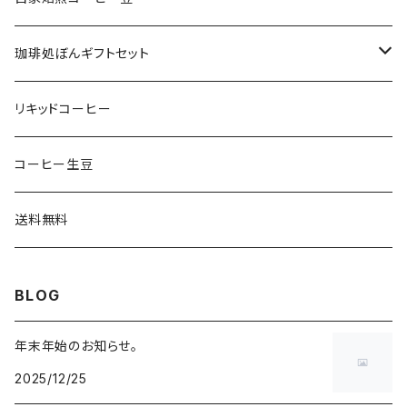
珈琲処ぼんオリジナルブレンド
珈琲処ぼんギフトセット
スペシャルティコーヒー
coffee1056bon GIFT BOX
リキッドコーヒー
オリジナルブレンド
Tシャツ
珈琲処ぼんセレクト
コーヒー生豆
スマホケース
400gまとめてセット
送料無料
BLOG
年末年始のお知らせ。
2025/12/25