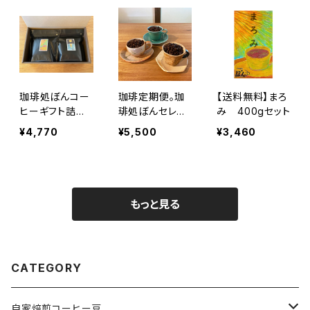
珈琲処ぼんコー
珈琲定期便。珈
【送料無料】まろ
ヒーギフト詰め
琲処ぼんセレク
み 400gセット
合わせ（まろみと
トの200gを３種
¥4,770
¥5,500
¥3,460
深まめ）
類
もっと見る
CATEGORY
自家焙煎コーヒー豆