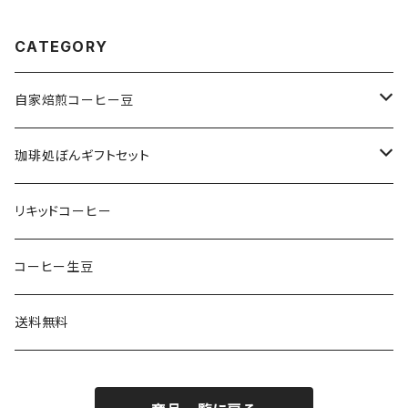
CATEGORY
自家焙煎コーヒー豆
珈琲処ぼんオリジナルブレンド
珈琲処ぼんギフトセット
スペシャルティコーヒー
coffee1056bon GIFT BOX
リキッドコーヒー
オリジナルブレンド
Tシャツ
珈琲処ぼんセレクト
コーヒー生豆
スマホケース
400gまとめてセット
送料無料