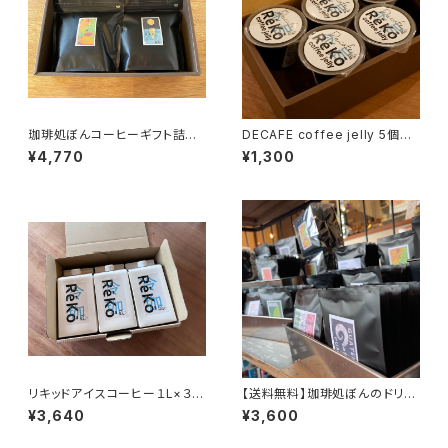
珈琲処ぼんコーヒーギフト詰め
DECAFE coffee jelly 5個入
合わせ（まろみと深まめ）
り
¥4,770
¥1,300
リキッドアイスコーヒー１L×３本
【送料無料】珈琲処ぼんのドリッ
入り ギフトボックス
プバッグ全種セット
¥3,640
¥3,600