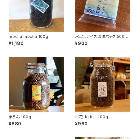
mocha mocha 100g
水出しアイス珈琲パック 500ml
×2P入
¥1,180
¥900
まろみ 100g
柑花-kaka- 100g
¥880
¥960