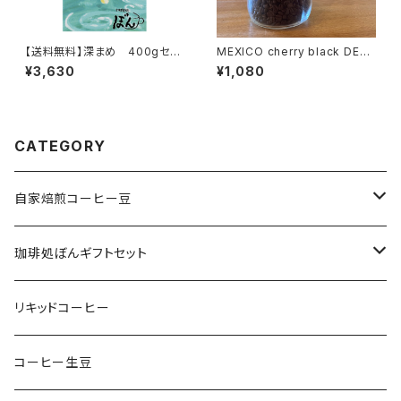
【送料無料】深まめ 400gセッ
MEXICO cherry black DEC
ト
AF 100g
¥3,630
¥1,080
CATEGORY
自家焙煎コーヒー豆
珈琲処ぼんオリジナルブレンド
珈琲処ぼんギフトセット
スペシャルティコーヒー
coffee1056bon GIFT BOX
リキッドコーヒー
オリジナルブレンド
Tシャツ
珈琲処ぼんセレクト
コーヒー生豆