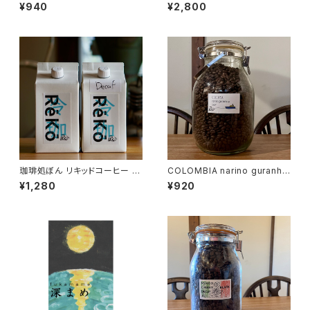
00g
¥940
¥2,800
珈琲処ぼん リキッドコーヒー R
COLOMBIA narino guranho
eKo 1L
ya SUP 100g
¥1,280
¥920