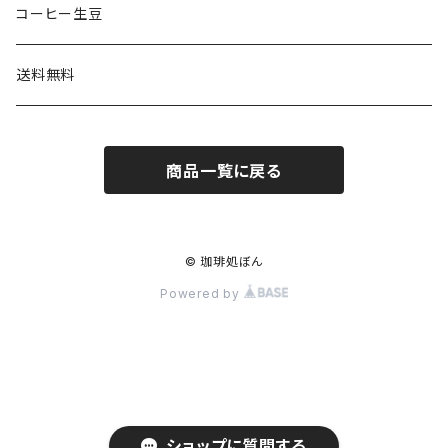
オリジナルブレンド
Tシャツ
珈琲処ぼんセレクト
コーヒー生豆
スマホケース
400gまとめてセット
送料無料
商品一覧に戻る
© 珈琲処ぼん
Powered by
ショップに質問する