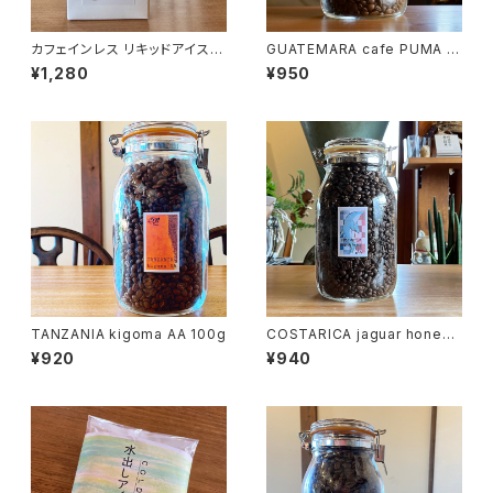
カフェインレス リキッドアイスコ
GUATEMARA cafe PUMA 1
ーヒー ＲeKo 1L
00g
¥1,280
¥950
TANZANIA kigoma AA 100g
COSTARICA jaguar honey 1
00g
¥920
¥940