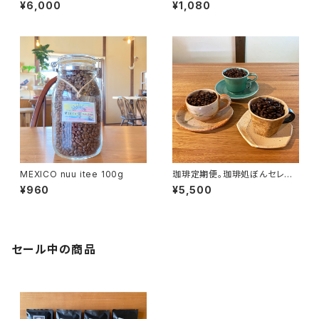
0個セット
AF 100g
¥6,000
¥1,080
MEXICO nuu itee 100g
珈琲定期便。珈琲処ぼんセレク
トの200gを３種類
¥960
¥5,500
セール中の商品