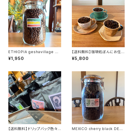
ETHIOPIA geshavillage GO
【送料無料】珈琲処ぼんにお任
RIGESHA 100g
せコーヒー豆200g×3種詰め合
¥1,950
¥5,800
わせBOX
【送料無料】ドリップバッグ色々3
MEXICO cherry black DEC