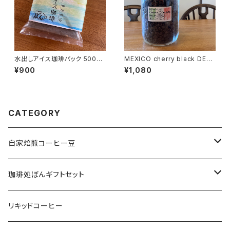
水出しアイス珈琲パック 500ml
MEXICO cherry black DEC
×2P入
AF 100g
¥900
¥1,080
CATEGORY
自家焙煎コーヒー豆
珈琲処ぼんオリジナルブレンド
珈琲処ぼんギフトセット
スペシャルティコーヒー
coffee1056bon GIFT BOX
リキッドコーヒー