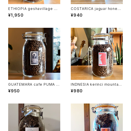
ETHIOPIA geshavillage GO
COSTARICA jaguar honey 1
RIGESHA 100g
00g
¥1,950
¥940
GUATEMARA cafe PUMA 1
INDNESIA kerinci mountain
00g
100g
¥950
¥980