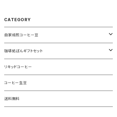
CATEGORY
自家焙煎コーヒー豆
珈琲処ぼんオリジナルブレンド
珈琲処ぼんギフトセット
スペシャルティコーヒー
coffee1056bon GIFT BOX
リキッドコーヒー
オリジナルブレンド
Tシャツ
珈琲処ぼんセレクト
コーヒー生豆
スマホケース
400gまとめてセット
送料無料