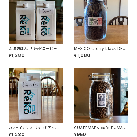
珈琲処ぼん リキッドコーヒー R
MEXICO cherry black DEC
eKo 1L
AF 100g
¥1,280
¥1,080
カフェインレス リキッドアイスコ
GUATEMARA cafe PUMA 1
ーヒー ＲeKo 1L
00g
¥1,280
¥950