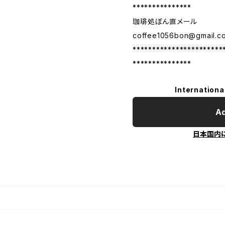
***************
珈琲処ぼん直メール
coffee1056bon@gmail.c
***********************
***************
Internationa
Ad
日本国内