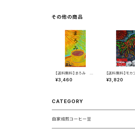
その他の商品
【送料無料】まろみ 40
【送料無料】モカ
0gセット
ド 400gセット
¥3,460
¥3,820
CATEGORY
自家焙煎コーヒー豆