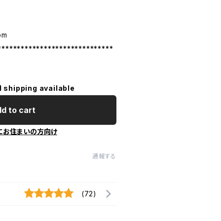
om
******************************
l shipping available
d to cart
にお住まいの方向け
通報する
(72)