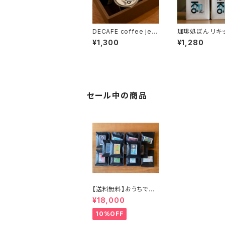
DECAFE coffee jell
珈琲処ぼん リキ
y 5個入り
ーヒー ReKo 1L
¥1,300
¥1,280
セール中の商品
【送料無料】おうちで簡
単ドリップバッグ100個
¥18,000
セット
10%OFF