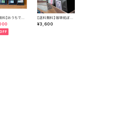
無料】おうちで簡
【送料無料】珈琲処ぼん
ップバッグ100個
のドリップバッグ全種セ
000
¥3,600
ット
OFF