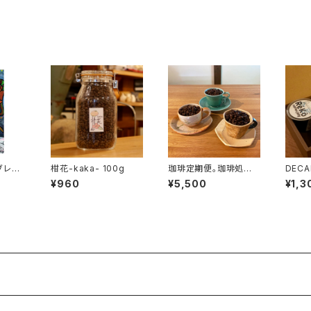
ブレン
柑花-kaka- 100g
珈琲定期便。珈琲処ぼ
DECAF
んセレクトの200gを３
y 5個
¥960
¥5,500
¥1,3
種類