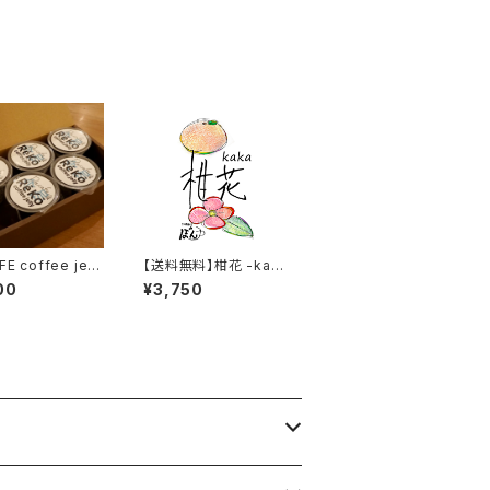
E coffee jell
【送料無料】柑花 -kaka
入り
- 400gセット
00
¥3,750