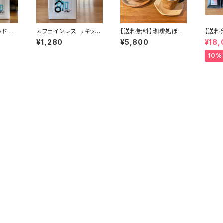
ッドコ
カフェインレス リキッド
【送料無料】珈琲処ぼん
【送料
アイスコーヒー ＲeKo
にお任せコーヒー豆20
単ドリ
¥1,280
¥5,800
¥18,
1L
0g×3種詰め合わせBO
セット
X
10%