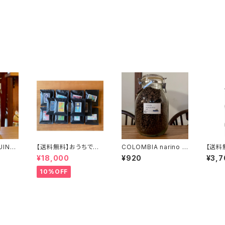
UINEA
【送料無料】おうちで簡
COLOMBIA narino g
【送料
単ドリップバッグ100個
uranhoya SUP 100g
gセッ
¥18,000
¥920
¥3,7
セット
10%OFF