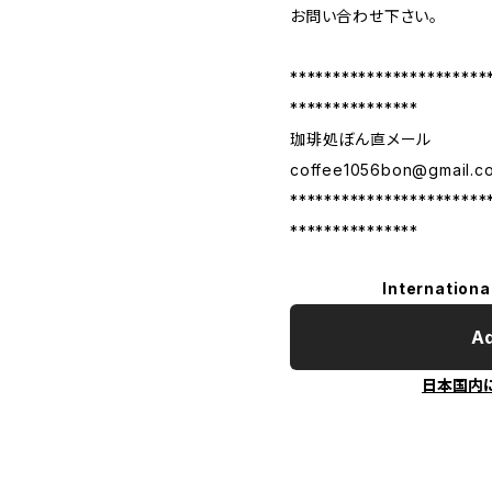
お問い合わせ下さい。
***********************
***************
珈琲処ぼん直メール
coffee1056bon@gmail.c
***********************
***************
Internationa
Ad
日本国内