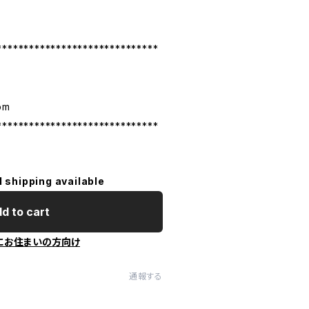
******************************
om
******************************
l shipping available
d to cart
にお住まいの方向け
通報する