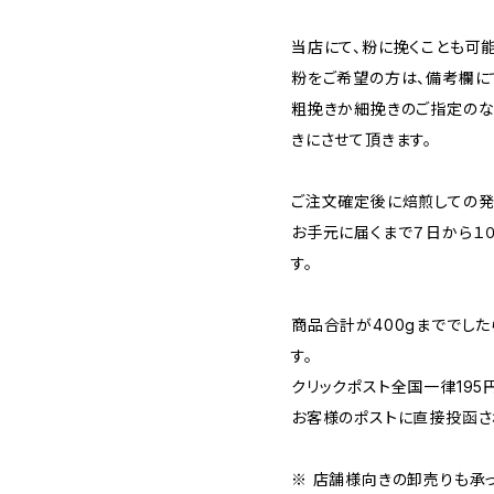
当店にて、粉に挽くことも可能
粉をご希望の方は、備考欄に
粗挽きか細挽きのご指定のな
きにさせて頂きます。
ご注文確定後に焙煎しての発
お手元に届くまで７日から１
す。
商品合計が400gまででした
す。
クリックポスト全国一律195
お客様のポストに直接投函さ
※ 店舗様向きの卸売りも承