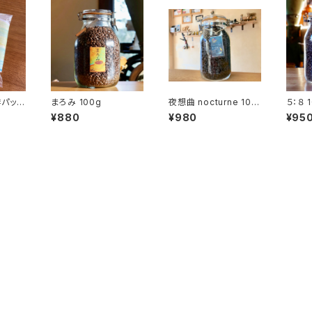
パック
まろみ 100g
夜想曲 nocturne 100
５：８ 
g
¥880
¥980
¥95