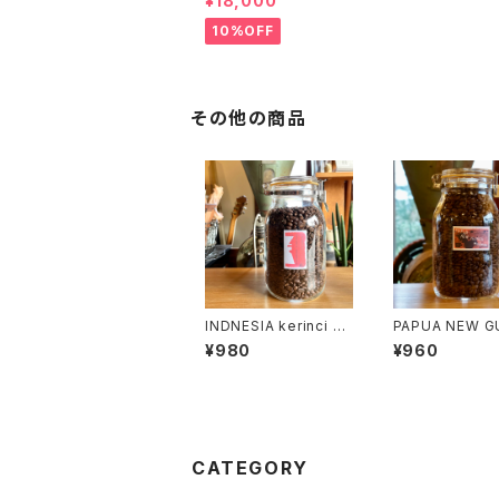
¥18,000
セット
10%OFF
その他の商品
INDNESIA kerinci m
PAPUA NEW G
ountain 100g
mudman 100g
¥980
¥960
CATEGORY